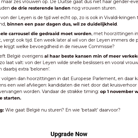
r maar zes vrouwen op. De Duitse gaat dus niet haar gender-even
ouden 
de drie resterende landen 
nog vrouwen sturen. 
von der Leyen is de tijd wel echt op, zo is ook in Vivaldi-kringen t
d, 
binnen een paar dagen dus, wil ze duidelijkheid
. 
ele carrousel die gedraaid moet worden
, met hoorzittingen i
 vergt ook tijd. Een week later al wil von der Leyen immers de 
ie krijgt welke bevoegdheid in de nieuwe Commissie? 
eft België overigens 
al haar beste kansen min of meer verke
 zo laat valt: von der Leyen wilde snelle beslissers en vooral vrouwe
 daarbij extra ‘belonen’. 
 volgen dan hoorzittingen in dat Europese Parlement, en daar ka
ns een wiel afvliegen: kandidaten die niet door dat kruisverhoor
vervangen worden. Vandaar de strakke timing: 
op 1 november wi
 starten.
g:
 Wie gaat België nu sturen? En wie ‘betaalt’ daarvoor?
Upgrade Now