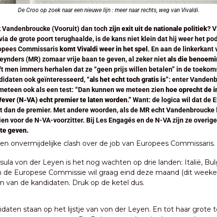
De Croo op zoek naar een nieuwe lijn : meer naar rechts, weg van Vivaldi.
 Vandenbroucke (Vooruit) dan toch 
zijn exit uit de nationale politiek
? V
a de grote poort terughaalde, is de kans niet klein dat hij weer het pod
opees Commissaris 
komt Vivaldi weer in het spel
. En aan de linkerkant 
eynders (MR) zomaar vrije baan te geven, al zeker niet 
als die benoemin
jft men immers herhalen dat ze “geen prijs willen betalen” in de toekom
ndidaten ook geïnteresseerd, “
als het echt toch gratis is
”: enter Vandenb
 meteen ook als een test: “Dan kunnen we meteen zien 
hoe oprecht de i
 Wever (N-VA) echt premier te laten worden
.” Want: de logica wil dat de
 dan de premier. Met andere woorden, als de MR echt Vandenbroucke la
ien voor de N-VA-voorzitter. Bij Les Engagés en de N-VA zijn ze overige
 te geven.
en onvermijdelijke clash over de job van Europees Commissaris.
rsula von der Leyen is het nog wachten op drie landen: Italië, Bulg
n de Europese Commissie wil graag eind deze maand (dit weeken
n van de kandidaten. Druk op de ketel dus.
idaten staan op het lijstje van von der Leyen. En tot haar grote te