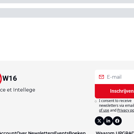
W16
ce et Intellege
Inschrijven
I consent to receive 
newsletters via email
of use
and
Privacy po
Account
Over 
Newsletters
Events
Boeken
Waarom 
UPGRA