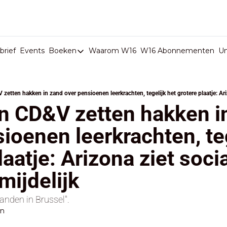
rief
Events
Boeken
Waarom W16
W16 Abonnementen
U
Boeken
De Val van België
Boeken
n CD&V zetten hakken in
Stop de Persen
ioenen leerkrachten, teg
Het Merk België
laatje: Arizona ziet socia
De Doodgravers van België
Bpost Hold-up
mijdelijk
randen in Brussel".
en