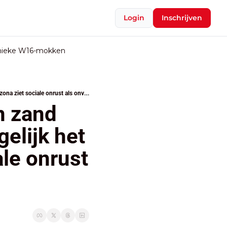
Login
Inschrijven
nieke W16-mokken
Vooruit en CD&V zetten hakken in zand over pensioenen leerkrachten, tegelijk het grotere plaatje: Arizona ziet sociale onrust als onvermijdelijk
 zand 
elijk het 
le onrust 