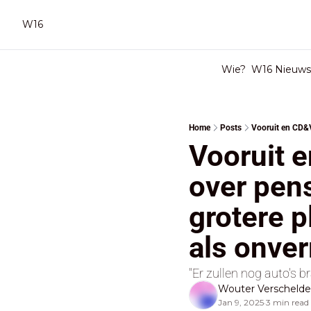
W16
Wie?
W16 Nieuwsb
Home
Posts
Vooruit e
over pens
grotere p
als onver
"Er zullen nog auto's b
Wouter Verscheld
Jan 9, 2025
3 min read
•