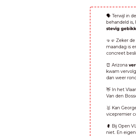
🗣️ Terwijl i
behandeld is, 
stevig gebik
🤜
🤛
 Zeker de
maandag is er 
concreet beslis
⏰
 Arizona 
ver
kwam vervolge
dan weer ron
👋
 In het Vla
Van den Bossch
🥇
 Kan George
vicepremier 
🥊
 Bij Open V
niet. En eigen