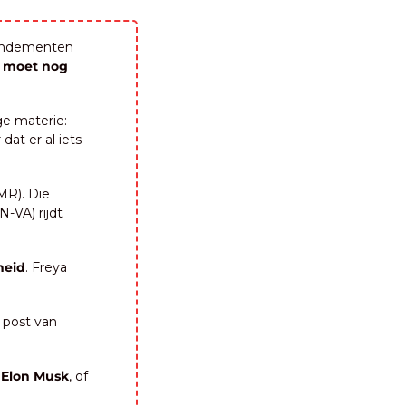
mendementen 
 moet nog 
e materie: 
at er al iets 
R). Die 
VA) rijdt 
heid
. Freya 
post van 
 Elon Musk
, of 