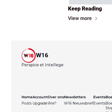
Keep Reading
View more
W16
Perspice et Intellege
Home
Account
Over ons
Newsletters
Events
Bo
Posts
Upgrade
Wie?
W16 Nieuwsbrief
Events
Bo
Sto