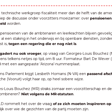
n de technische werkgroep fiscaliteit meer dan de helft van de a
liep de discussie onder voorzitters moeizamer: over 
pensioenen
keld
 worden.
 pensioenen van de ambtenaren en leerkrachten blijven gevoelig
al een staking in het onderwijs en bij openbare diensten, zonder d
t is, 
tegen een regering die er nog niet is
.
gadert nu ook vroeger
, op vraag van Georges-Louis Bouchez (M
ns telkens netjes op tijd, om 8 uur. Formateur Bart De Wever (N-
d met een aangepaste ‘Arizona’-nummerplaat.
ams Parlement krijgt Liesbeth Homans (N-VA) een 
passend afsc
e (Vooruit) volgt haar op, op heel sobere wijze.
s-Louis Bouchez (MR) straks zomaar een voorzitterschap en de 
combineren?
 Niet volgens de MR-statuten
.
LD rommelt het over de vraag 
of ze zich moeten inspireren op
lijk over wie de gezichten van de partij moeten zijn.