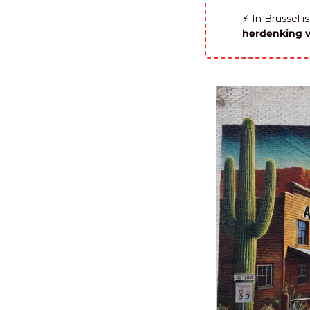
⚡️ In Brussel
herdenking 