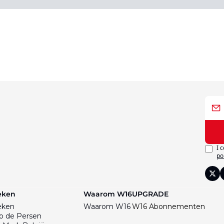
I 
po
eken
Waarom W16
UPGRADE
eken
Waarom W16
W16 Abonnementen
p de Persen