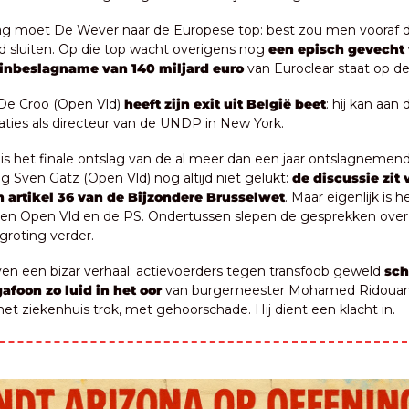
g moet De Wever naar de Europese top: best zou men vooraf d
d sluiten. Op die top wacht overigens nog 
een episch gevecht v
 inbeslagname van 140 miljard euro
 van Euroclear staat op d
De Croo (Open Vld) 
heeft zijn exit uit België beet
: hij kan aan d
ties als directeur van de UNDP in New York.
 is het finale ontslag van de al meer dan een jaar ontslagnemend
 Sven Gatz (Open Vld) nog altijd niet gelukt: 
de discussie zit 
en artikel 36 van de Bijzondere Brusselwet
. Maar eigenlijk is 
sen Open Vld en de PS. Ondertussen slepen de gesprekken over 
groting verder.
ven een bizar verhaal: actievoerders tegen transfoob geweld 
sch
foon zo luid in het oor 
van burgemeester Mohamed Ridouani (
het ziekenhuis trok, met gehoorschade. Hij dient een klacht in.