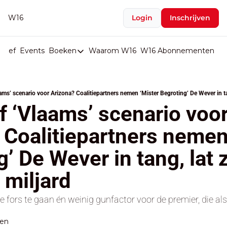
W16
Login
Inschrijven
rief
Events
Boeken
Waarom W16
W16 Abonnementen
U
Boeken
De Val van België
aams’ scenario voor Arizona? Coalitiepartners nemen ‘Mister Begroting’ De Wever in ta
Boeken
f ‘Vlaams’ scenario voor
Stop de Persen
 Coalitiepartners nemen 
Het Merk België
’ De Wever in tang, lat za
De Doodgravers van België
Bpost Hold-up
 miljard
ors te gaan én weinig gunfactor voor de premier, die als e
den