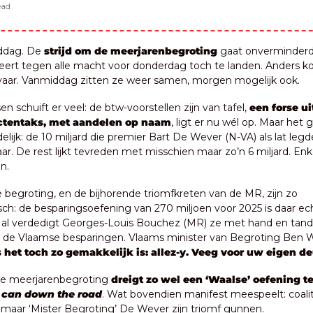
ead
ddag. De 
strijd om de meerjarenbegroting
 gaat onverminderd 
eert tegen alle macht voor donderdag toch te landen. Anders k
vaar. Vanmiddag zitten ze weer samen, morgen mogelijk ook.
n schuift er veel: de btw-voorstellen zijn van tafel, 
een forse ui
ctentaks, met aandelen op naam
, ligt er nu wél op. Maar het g
delijk: de 10 miljard die premier Bart De Wever (N-VA) als lat legde, 
ar. De rest lijkt tevreden met misschien maar zo’n 6 miljard. Enk
n.
 begroting, en de bijhorende triomfkreten van de MR, zijn zo 
h: de besparingsoefening van 270 miljoen voor 2025 is daar ech
 al verdedigt Georges-Louis Bouchez (MR) ze met hand en tand 
hij de Vlaamse besparingen. Vlaams minister van Begroting Ben W
s het toch zo gemakkelijk is: allez-y. Veeg voor uw eigen de
le meerjarenbegroting 
 can down the road
. Wat bovendien manifest meespeelt: coalit
zomaar ‘Mister Begroting’ De Wever zijn triomf gunnen.