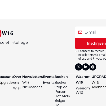
W16
ce et Intellege
Inschrijven
I consent to receive 
newsletters via email
of use
and
Privacy po
Account
Over 
Newsletters
Events
Boeken
Waarom 
UPGRA
ons
W16
Upgrade
W16 
Events
Boeken
W16 
Nieuwsbrief
Stop de 
Abonne
Wie?
Waarom 
Persen
W16
Het Merk 
België
De 