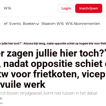
W16
Login
Inschrijven
rief
Events
Boeken
Waarom W16
W16 Abonnementen
U
Boeken
De Val van België
Boeken
 zagen jullie hier toch?”
Stop de Persen
, nadat oppositie schiet 
Het Merk België
w voor frietkoten, vicep
De Doodgravers van België
Bpost Hold-up
vuile werk
ich boven strijdgewoel, komt niet tussen in het debat
en
ad