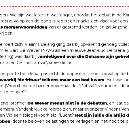
en. We zijn wat later en wat langer, doordat het debat in de Ka
oting volop aan de gang is: iedereen maakt zich klaar voor een 
as morgenvoormiddag
 kan er gestemd worden, en zal Arizona 
rijgen.
e roert zich: Vlaams Belang ging daarbij opvallend genoeg volled
mier Bart De Wever (N-VA) als een ‘nieuwe Jean-Luc Dehaene (cd
elang) was daarbij v
ernietigend over die Dehaene zijn gebrek
Le ancien CVP est arrivé”, sneerde ze.
 ontplofte het debat pas echt: de oppositie schoot vooral op de 
waarbij ‘de frituur’ telkens maar aan bod kwam
. Het was ne
 (Vooruit) die de hamer bovenhaalde: “Dat zal 25 eurocent duurd
ier toch over?”
lend: premier 
De Wever mengt niet in de debatten
, en laat da
premiers. Vandenbroucke roerde zich, maar evenzeer Vincent V
en Vld een spiegel voorhield: “Lucht? 
Het zijn jullie die altijd d
ebben
, door te beloven belastingen te verlagen en het nooit te d