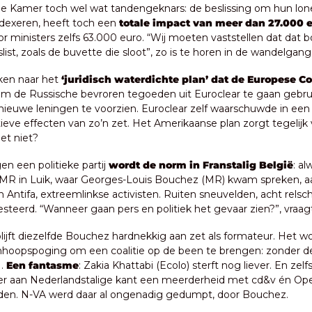
 de Kamer toch wel wat tandengeknars: de beslissing om hun lonen
ndexeren, heeft toch een
 totale impact van meer dan 27.000 e
or ministers zelfs 63.000 euro. “Wij moeten vaststellen dat dat 
list, zoals de buvette die sloot”, zo is te horen in de wandelgang
jken naar het 
‘juridisch waterdichte plan’ dat de Europese 
m de Russische bevroren tegoeden uit Euroclear te gaan gebru
ieuwe leningen te voorzien. Euroclear zelf waarschuwde in een fel
eve effecten van zo’n zet. Het Amerikaanse plan zorgt tegelijk v
et niet?
n een politieke partij 
wordt de norm in Franstalig België
: al
MR in Luik, waar Georges-Louis Bouchez (MR) kwam spreken, aa
 Antifa, extreemlinkse activisten. Ruiten sneuvelden, acht relsc
steerd. “Wanneer gaan pers en politiek het gevaar zien?”, vraa
blijft diezelfde Bouchez hardnekkig aan zet als formateur. Het wo
hoopspoging om een coalitie op de been te brengen: zonder de
. 
Een fantasme
: Zakia Khattabi (Ecolo) sterft nog liever. En zelf
r aan Nederlandstalige kant een meerderheid met cd&v én Ope
en. N-VA werd daar al ongenadig gedumpt, door Bouchez.