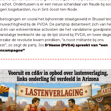
 schot. Ondertussen is er een nieuw schandaal van fraude bij soci
gen losgebarsten, nu in Sint-Joost-ten-Node.
betogingen en vooral het bijhorende straatgeweld in Brussel leid
nuwachtigheid bij de PVDA. De partijtop distantieert zich van het
d én van extreemlinkse activisten die het vandalisme goedpraten
anstalige leerkracht die op de lijst stond bij PVDA, en twee dage
 Terzake de revolutie kwam prediken, “is nooit militante bij ons 
t”, zo zegt de partij. Jos 
D'Haese (PVDA) spreekt van “een 
encampagne”
.