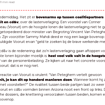
11 min read
edemiddag. Het zit er 
bovenarms op tussen coalitiepartners 
it en cd&v
, over de lastenverlaging. Een voorstel van Conner 
eau (Vooruit) om de hoogste lonen die lastenverlaging niet te ge
getorpedeerd door minister van Begroting Vincent Van Petegh
. Zijn voorzitter Sammy Mahdi deed er nog een laagje bovenop: h
uldigde Vooruit ervan “geld te zoeken bij de brave werkende me
 cd&v is de redenering dat zo’n lastenverlaging gaan aftoppen vo
e lonen bijzonder moeilijk is: 
heel veel volk valt in de hoogste
 
van de personenbelasting. Ze kijken uit naar het concrete voorst
oruit: dat is er nog niet.
 De reactie van Vooruit is virulent: “Van Peteghem vertelt gewoon 
hit, je kan dit op honderd manieren doen
. Wanneer komt hij ze
et voorstellen?” De rivaliteit tussen beide partijen laait zo weer 
oruit en cd&v vormden binnen Arizona nooit een front op links. 
che dossiers, die knettering veroorzaken tussen beiden, komen e
 bovenop.