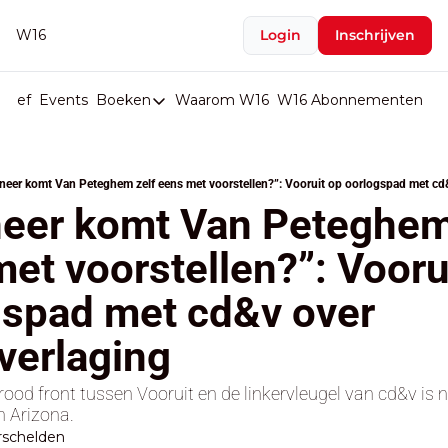
W16
Login
Inschrijven
rief
Events
Boeken
Waarom W16
W16 Abonnementen
U
Boeken
De Val van België
eer komt Van Peteghem zelf eens met voorstellen?”: Vooruit op oorlogspad met cd&
Boeken
eer komt Van Peteghem 
Stop de Persen
et voorstellen?”: Voorui
Het Merk België
spad met cd&v over 
De Doodgravers van België
Bpost Hold-up
verlaging 
od front tussen Vooruit en de linkervleugel van cd&v is n
n Arizona.
rschelden