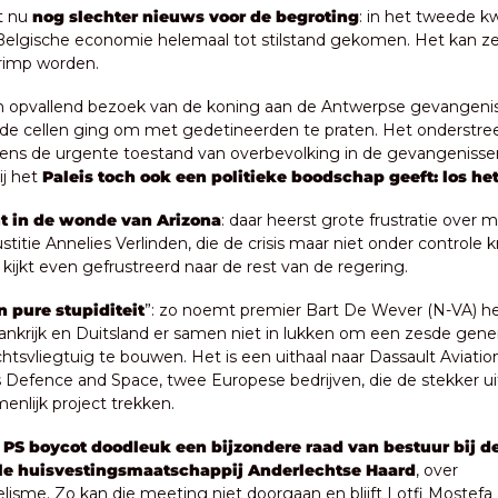
 nu 
nog slechter nieuws voor de begroting
: in het tweede kw
 Belgische economie helemaal tot stilstand gekomen. Het kan zel
rimp worden.
n opvallend bezoek van de koning aan de Antwerpse gevangenis,
n de cellen ging om met gedetineerden te praten. Het onderstree
ens de urgente toestand van overbevolking in de gevangenissen
j het 
Paleis toch ook een politieke boodschap geeft: los he
t in de wonde van Arizona
: daar heerst grote frustratie over mi
stitie Annelies Verlinden, die de crisis maar niet onder controle kri
f kijkt even gefrustreerd naar de rest van de regering.
n pure stupiditeit
”: zo noemt premier Bart De Wever (N-VA) het
ankrijk en Duitsland er samen niet in lukken om een zesde gener
tsvliegtuig te bouwen. Het is een uithaal naar Dassault Aviation
s Defence and Space, twee Europese bedrijven, die de stekker uit
nlijk project trekken. 
 
PS boycot doodleuk een bijzondere raad van bestuur bij de
le huisvestingsmaatschappij Anderlechtse Haard
, over 
elisme. Zo kan die meeting niet doorgaan en blijft Lotfi Mostefa 