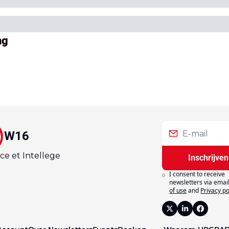
ng
W16
ce et Intellege
Inschrijven
I consent to receive 
newsletters via email
of use
and
Privacy po