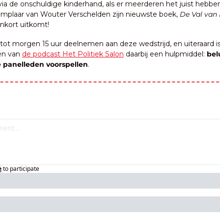
via de onschuldige kinderhand, als er meerderen het juist hebben
emplaar van Wouter Verschelden zijn nieuwste boek, 
De Val van 
nkort uitkomt!
 tot morgen 15 uur deelnemen aan deze wedstrijd, en uiteraard is
en van 
de podcast Het Politiek Salon
 daarbij een hulpmiddel: 
belu
 panelleden voorspellen
.
e
to participate