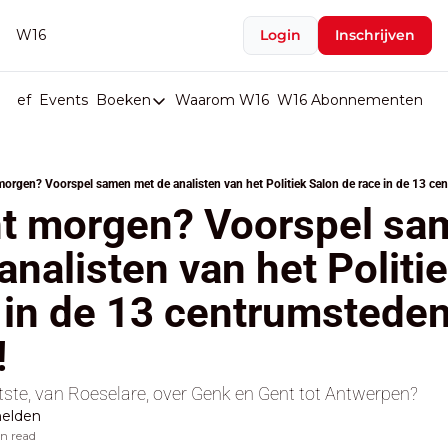
W16
Login
Inschrijven
rief
Events
Boeken
Waarom W16
W16 Abonnementen
U
Boeken
De Val van België
morgen? Voorspel samen met de analisten van het Politiek Salon de race in de 13 cen
Boeken
t morgen? Voorspel sa
Stop de Persen
analisten van het Politie
Het Merk België
 in de 13 centrumsteden
De Doodgravers van België
Bpost Hold-up
! 
ste, van Roeselare, over Genk en Gent tot Antwerpen? 
helden
n read