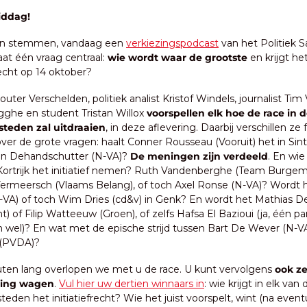
ddag!
n stemmen, vandaag een 
verkiezingspodcast
 van het Politiek Sa
aat één vraag centraal: 
wie wordt waar de grootste 
en krijgt het
frecht op 14 oktober?
outer Verschelden, politiek analist Kristof Windels, journalist Tim 
ghe en student Tristan Willox 
voorspellen elk hoe de race in de
teden zal uitdraaien
, in deze aflevering. Daarbij verschillen ze f
er de grote vragen: haalt Conner Rousseau (Vooruit) het in Sint-
en Dehandschutter (N-VA)? 
De meningen zijn verdeeld
. En wie
 Kortrijk het initiatief nemen? Ruth Vandenberghe (Team Burgeme
ermeersch (Vlaams Belang), of toch Axel Ronse (N-VA)? Wordt h
VA) of toch Wim Dries (cd&v) in Genk? En wordt het Mathias De
t) of Filip Watteeuw (Groen), of zelfs Hafsa El Bazioui (ja, één pan
 wel)? En wat met de epische strijd tussen Bart De Wever (N-VA
 (PVDA)?
nuten lang overlopen we met u de race. U kunt vervolgens 
ook ze
ling wagen
. 
Vul hier uw dertien winnaars in
: wie krijgt in elk van d
eden het initiatiefrecht? Wie het juist voorspelt, wint (na eventu