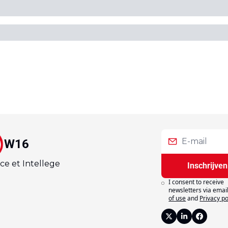
W16
ce et Intellege
Inschrijven
I consent to receive 
newsletters via email
of use
and
Privacy po