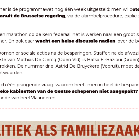
mer is de programmawet nog één week uitgesteld: men wil p
ote
anuit de Brusselse regering
, via de alarmbelprocedure, explicie
n marathon op de kern federaal: het is werken naar een groot s
er. En ook daar 
wacht een helse discussie nadien
, over de b
komen er sociale acties na de besparingen. Straffer: na de afwezi
te van Mathias De Clercq (Open Vld), is Hafsa El-Bazioui (Groen)
trokken. De nummer drie, Astrid De Bruyckere (Vooruit), moet d
ntwoorden.
toch één prangende vraag: waarom heeft men in heel de bespari
tieke kabinetten van de Gentse schepenen niet aangepakt?
ande van heel Vlaanderen.