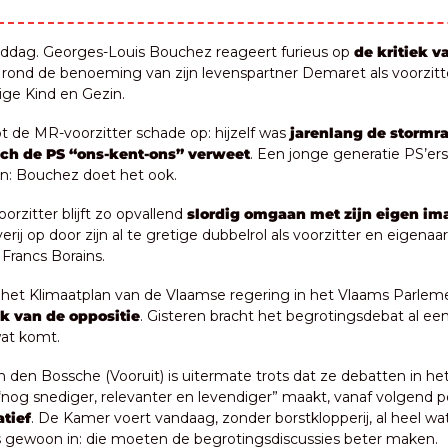
dag. Georges-Louis Bouchez reageert furieus op 
de kritiek va
 rond de benoeming van zijn levenspartner Demaret als voorzitt
lige Kind en Gezin.
pt de MR-voorzitter schade op: hijzelf was 
jarenlang de stormra
ch de PS “ons-kent-ons” verweet
. Een jonge generatie PS’ers
en: Bouchez doet het ook.
rzitter blijft zo opvallend 
slordig omgaan met zijn eigen im
averij op door zijn al te gretige dubbelrol als voorzitter en eigenaar
 Francs Borains.
 het Klimaatplan van de Vlaamse regering in het Vlaams Parleme
ek van de oppositie
. Gisteren bracht het begrotingsdebat al ee
at komt.
an den Bossche (Vooruit) is uitermate trots dat ze debatten in he
atief
. De Kamer voert vandaag, zonder borstklopperij, al heel wa
 gewoon in: die moeten de begrotingsdiscussies beter maken.