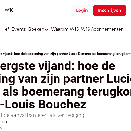
W16
Login
Inschrijven
rief
Events
Boeken
Waarom W16
W16 Abonnementen
U
Boeken
De Val van België
gste vijand: hoe de benoeming van zijn partner Lucie Demaret als boemerang terugk
Boeken
 ergste vijand: hoe de 
Stop de Persen
g van zijn partner Lucie
Het Merk België
 als boemerang terugkom
De Doodgravers van België
Bpost Hold-up
-Louis Bouchez
ft de aanval hanteren, als verdediging.
lden
ad