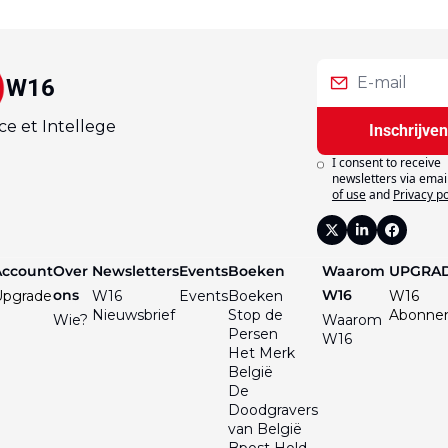
W16
ce et Intellege
Inschrijve
I consent to receive 
newsletters via email
of use
and
Privacy po
Account
Over 
Newsletters
Events
Boeken
Waarom 
UPGRA
ons
W16
Upgrade
W16 
Events
Boeken
W16 
Nieuwsbrief
Stop de 
Abonne
Wie?
Waarom 
Persen
W16
Het Merk 
België
De 
Doodgravers 
van België
Bpost Hold-