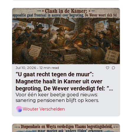
Jul 10, 2026
12 min read
•
“U gaat recht tegen de muur”: 
Magnette haalt in Kamer uit over 
begroting, De Wever verdedigt fel: “De 
hamer die u heeft klaargelegd valt nu”
Voor één keer beetje goed nieuws: 
sanering pensioenen blijft op koers.
Wouter Verschelden