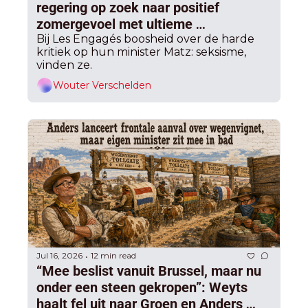
regering op zoek naar positief 
zomergevoel met ultieme 
ministerraad
Bij Les Engagés boosheid over de harde 
kritiek op hun minister Matz: seksisme, 
vinden ze.
Wouter Verschelden
Jul 16, 2026
12 min read
•
“Mee beslist vanuit Brussel, maar nu 
onder een steen gekropen”: Weyts 
haalt fel uit naar Groen en Anders 