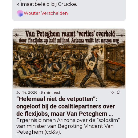
klimaatbeleid bij Crucke.
Wouter Verschelden
Jul 14, 2026
9 min read
•
“Helemaal niet de vetpotten”: 
ongeloof bij de coalitiepartners over 
de flexijobs, maar Van Peteghem 
becijfert het op een half miljard 
Ergernis binnen Arizona over de “soloslim” 
van minister van Begroting Vincent Van 
gederfde inkomsten
Peteghem (cd&v).