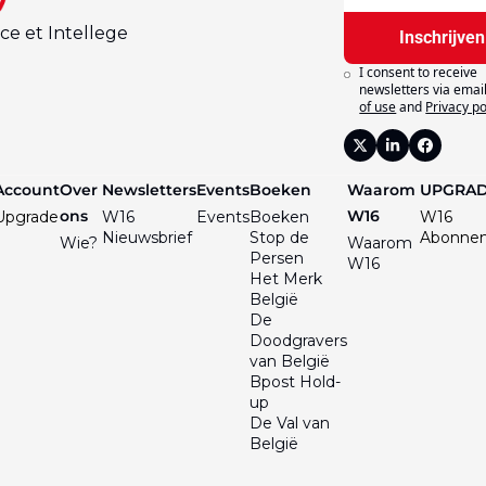
ce et Intellege
Inschrijven
I consent to receive 
newsletters via email
of use
and
Privacy po
Account
Over 
Newsletters
Events
Boeken
Waarom 
UPGRA
ons
W16
Upgrade
W16 
Events
Boeken
W16 
Nieuwsbrief
Stop de 
Abonne
Wie?
Waarom 
Persen
W16
Het Merk 
België
De 
Doodgravers 
van België
Bpost Hold-
up
De Val van 
België