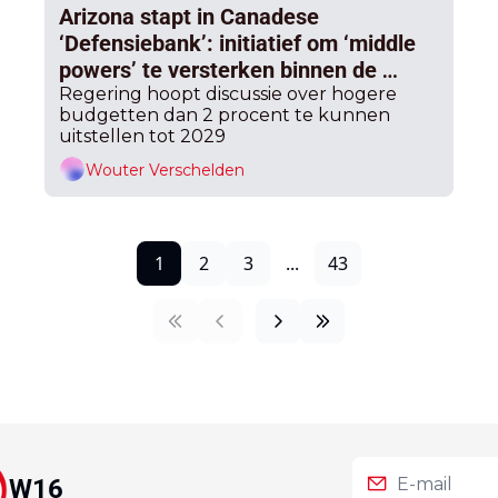
Arizona stapt in Canadese 
‘Defensiebank’: initiatief om ‘middle 
powers’ te versterken binnen de 
NAVO, cd&v en Vooruit op de rem over 
Regering hoopt discussie over hogere 
budgetten dan 2 procent te kunnen 
meer 
uitstellen tot 2029
Wouter Verschelden
1
2
3
...
43
W16