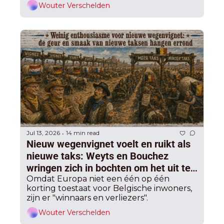
Wouter Verschelden
Jul 13, 2026
14 min read
•
Nieuw wegenvignet voelt en ruikt als 
nieuwe taks: Weyts en Bouchez 
wringen zich in bochten om het uit te 
leggen, Anders mee in bad via Brussel
Omdat Europa niet een één op één 
korting toestaat voor Belgische inwoners, 
zijn er "winnaars en verliezers".
Wouter Verschelden