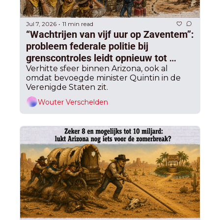
Jul 7, 2026
11 min read
•
“Wachtrijen van vijf uur op Zaventem”: 
probleem federale politie bij 
grenscontroles leidt opnieuw tot 
hoogspanning
Verhitte sfeer binnen Arizona, ook al 
omdat bevoegde minister Quintin in de 
Verenigde Staten zit.
Wouter Verschelden