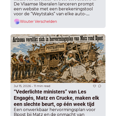
over wegenvignet, maar het blijft 
De Vlaamse liberalen lanceren prompt 
een website met een berekeningstool 
wringen 
voor de “Weytstaks” van elke auto-
eigenaar.
Wouter Verschelden
Jul 15, 2026
11 min read
•
“Vederlichte ministers” van Les 
Engagés, Matz en Crucke, maken elk 
een slechte beurt, op één week tijd 
Een onwerkbaar hervormingsplan voor 
Bpost bij Matz en de onmacht van 