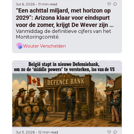
Jul 6, 2026
11 min read
•
“Een achttal miljard, met horizon op 
2029”: Arizona klaar voor eindspurt 
voor de zomer, krijgt De Wever zijn 
lastigste coalitiepartners mee?
Vanmiddag de definitieve cijfers van het 
Monitoringcomité.
Wouter Verschelden
Jul 3, 2026
12 min read
•