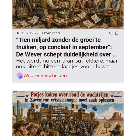
Jul 8, 2026
10 min read
•
“Tien miljard zonder de groei te 
fnuiken, op conclaaf in september”: 
De Wever schept duidelijkheid over 
hoe en wat voor de volgende grote 
Het wordt nu een ‘tiramisu’: lekkere, maar 
ook uiterst bittere laagjes, voor elk wat.
sanering
Wouter Verschelden