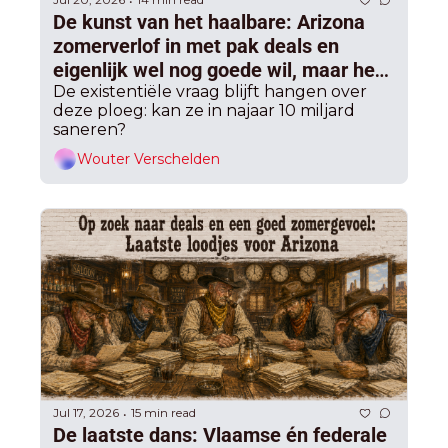
•
De kunst van het haalbare: Arizona 
zomerverlof in met pak deals en 
eigenlijk wel nog goede wil, maar het 
grote werk blijft voor september
De existentiële vraag blijft hangen over 
deze ploeg: kan ze in najaar 10 miljard 
saneren?
Wouter Verschelden
Jul 17, 2026
15 min read
•
De laatste dans: Vlaamse én federale 