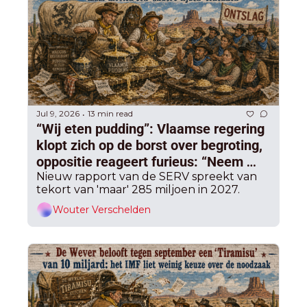
Jul 9, 2026
13 min read
•
“Wij eten pudding”: Vlaamse regering 
klopt zich op de borst over begroting, 
oppositie reageert furieus: “Neem 
ontslag, dit is de waanzin voorbij”
Nieuw rapport van de SERV spreekt van 
tekort van 'maar' 285 miljoen in 2027.
Wouter Verschelden