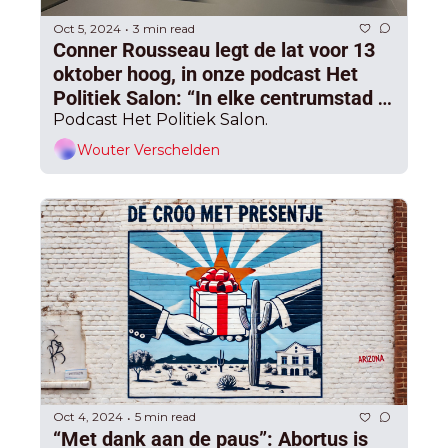
Oct 5, 2024
3 min read
•
Conner Rousseau legt de lat voor 13 
oktober hoog, in onze podcast Het 
Politiek Salon: “In elke centrumstad 
socialisten in het bestuur”
Podcast Het Politiek Salon.
Wouter Verschelden
Oct 4, 2024
5 min read
•
“Met dank aan de paus”: Abortus is 