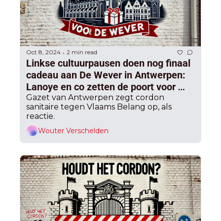
Oct 8, 2024
2 min read
•
Linkse cultuurpausen doen nog finaal 
cadeau aan De Wever in Antwerpen: 
Lanoye en co zetten de poort voor 
PVDA wagenwijd open (1)
Gazet van Antwerpen zegt cordon 
sanitaire tegen Vlaams Belang op, als 
reactie.
Wouter Verschelden