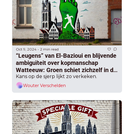
Oct 9, 2024
2 min read
•
“Leugens” van El-Bazioui en blijvende 
ambiguïteit over kopmanschap 
Watteeuw: Groen schiet zichzelf in de 
voet in progressief bastion Gent
Kans op de sjerp lijkt zo verkeken.
Wouter Verschelden