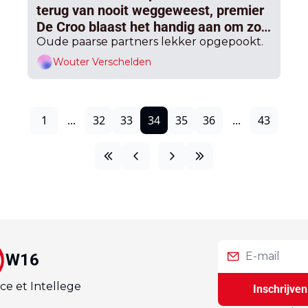
terug van nooit weggeweest, premier 
De Croo blaast het handig aan om zo 
Arizona een ‘cadeautje’ te doen
Oude paarse partners lekker opgepookt.
Wouter Verschelden
1
...
32
33
34
35
36
...
43
W16
ce et Intellege
Inschrijven