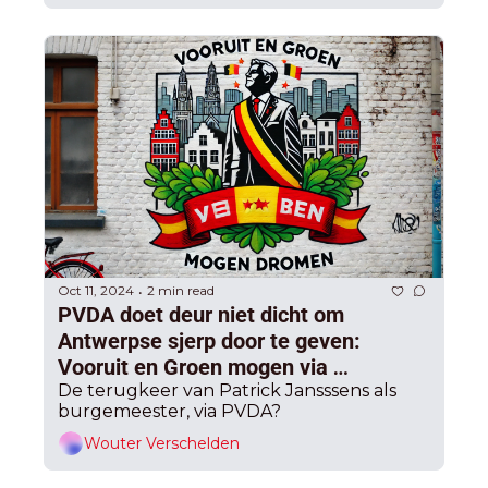
Oct 11, 2024
2 min read
•
PVDA doet deur niet dicht om 
Antwerpse sjerp door te geven: 
Vooruit en Groen mogen via 
achterpoortjes in het 
De terugkeer van Patrick Jansssens als 
burgemeester, via PVDA? 
gemeentedecreet gaan dromen
Wouter Verschelden