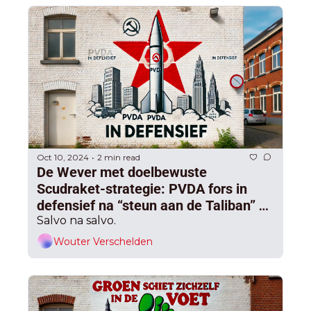
Oct 10, 2024
2 min read
•
De Wever met doelbewuste 
Scudraket-strategie: PVDA fors in 
defensief na “steun aan de Taliban” en 
discussie over niqab's, Mertens eist 
Salvo na salvo.
“excuses”
Wouter Verschelden