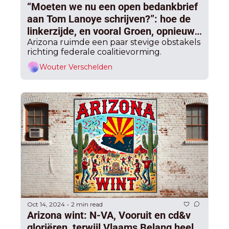
“Moeten we nu een open bedankbrief 
aan Tom Lanoye schrijven?”: hoe de 
linkerzijde, en vooral Groen, opnieuw 
De Wever de sjerp cadeau deed
Arizona ruimde een paar stevige obstakels 
richting federale coalitievorming.
Wouter Verschelden
Oct 14, 2024
2 min read
•
Arizona wint: N-VA, Vooruit en cd&v 
gloriëren, terwijl Vlaams Belang heel 