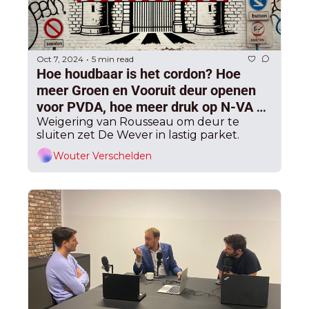
Oct 7, 2024
5 min read
•
Hoe houdbaar is het cordon? Hoe 
meer Groen en Vooruit deur openen 
voor PVDA, hoe meer druk op N-VA 
om Vlaams Belang toe te laten
Weigering van Rousseau om deur te 
sluiten zet De Wever in lastig parket.
Wouter Verschelden