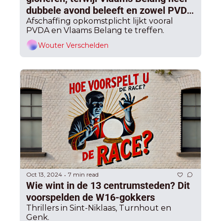
dubbele avond beleeft en zowel PVDA 
als liberalen klappen krijgen
Afschaffing opkomstplicht lijkt vooral 
PVDA en Vlaams Belang te treffen.
Wouter Verschelden
Oct 13, 2024
7 min read
•
Wie wint in de 13 centrumsteden? Dit 
voorspelden de W16-gokkers
Thrillers in Sint-Niklaas, Turnhout en 
Genk.