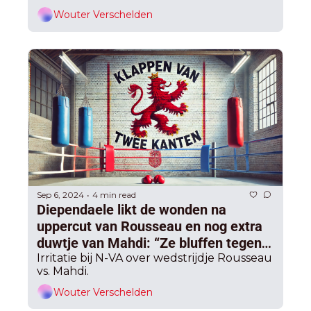
Wouter Verschelden
Sep 6, 2024
4 min read
•
Diependaele likt de wonden na 
uppercut van Rousseau en nog extra 
duwtje van Mahdi: “Ze bluffen tegen 
elkaar op”, maar wél nog een poging 
Irritatie bij N-VA over wedstrijdje Rousseau 
vs. Mahdi.
voor Vlaamse formatie
Wouter Verschelden