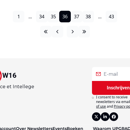
1
...
34
35
36
37
38
...
43
W16
ce et Intellege
Inschrijven
I consent to receive 
newsletters via email
of use
and
Privacy po
Account
Over 
Newsletters
Events
Boeken
Waarom 
UPGRA