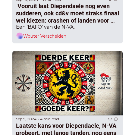
 Vooruit laat Diependaele nog even 
sudderen, ook cd&v moet straks finaal 
wel kiezen: crashen of landen voor 
Vlaamse formatie
Een 'BAFO' van de N-VA.
Wouter Verschelden
Sep 9, 2024
4 min read
•
Laatste kans voor Diependaele, N-VA 
probeert, met lange tanden, nog eens 