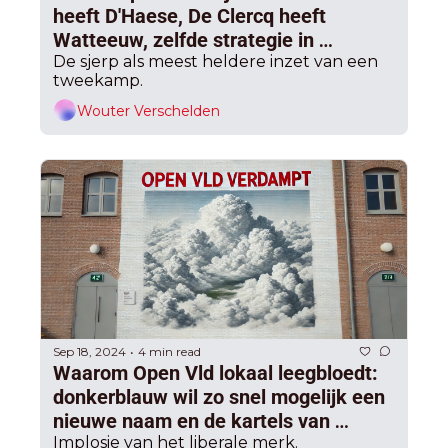
heeft D'Haese, De Clercq heeft 
Watteeuw, zelfde strategie in 
De sjerp als meest heldere inzet van een 
Antwerpen en Gent 
tweekamp.
Wouter Verschelden
Sep 18, 2024
4 min read
•
Waarom Open Vld lokaal leegbloedt: 
donkerblauw wil zo snel mogelijk een 
nieuwe naam en de kartels van 
‘lichtblauw’ lijken nu al een fiasco
Implosie van het liberale merk.