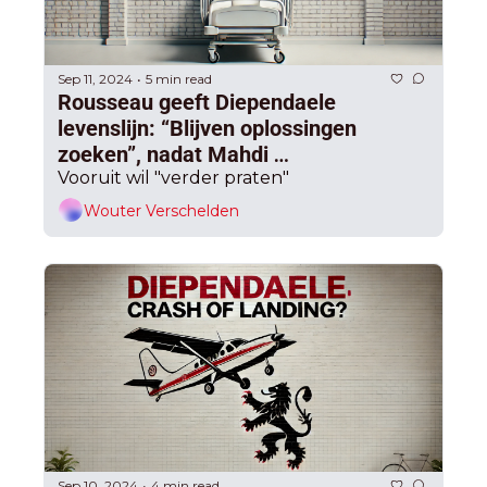
Sep 11, 2024
5 min read
•
Rousseau geeft Diependaele 
levenslijn: “Blijven oplossingen 
zoeken”, nadat Mahdi 
onderhandelingen opblies voor de 
Vooruit wil "verder praten"
camera’s en zo stevig risico nam
Wouter Verschelden
Sep 10, 2024
4 min read
•