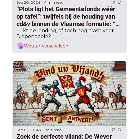
Sep 20, 2024
4 min read
•
“Plots ligt het Gemeentefonds wéér 
op tafel”: twijfels bij de houding van 
cd&v binnen de Vlaamse formatie: “Ze 
vertragen heel vriendelijk”
Lukt de landing, of toch nog crash voor 
Diependaele?
Wouter Verschelden
Sep 19, 2024
5 min read
•
Zoek de perfecte vijand: De Wever 