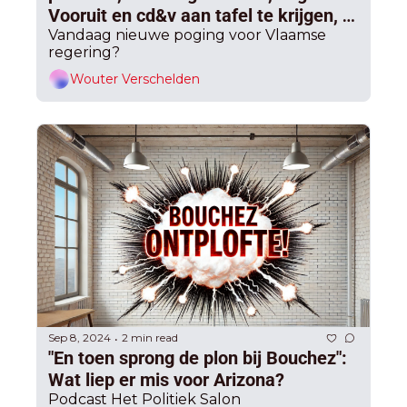
Vooruit en cd&v aan tafel te krijgen, 
want “twee keer kan dit, geen drie 
Vandaag nieuwe poging voor Vlaamse 
regering?
keer”
Wouter Verschelden
Sep 8, 2024
2 min read
•
"En toen sprong de plon bij Bouchez": 
Wat liep er mis voor Arizona? 
Podcast Het Politiek Salon