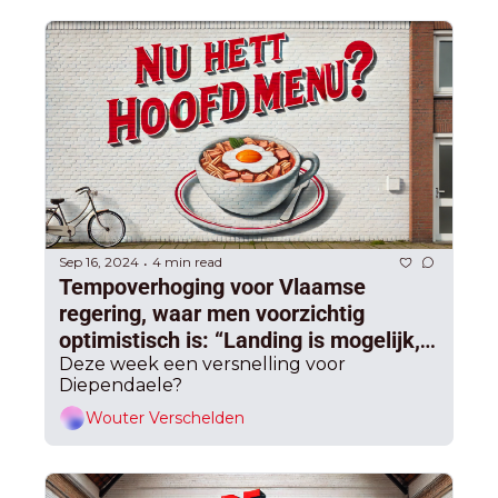
Sep 16, 2024
4 min read
•
Tempoverhoging voor Vlaamse 
regering, waar men voorzichtig 
optimistisch is: “Landing is mogelijk,” 
maar nu de “hoofdschotel”
Deze week een versnelling voor 
Diependaele?
Wouter Verschelden