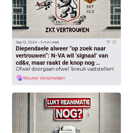
Sep 12, 2024
5 min read
•
Diependaele alweer “op zoek naar  
vertrouwen”: N-VA wil ‘signaal’ van 
cd&v, maar raakt de knop nog 
omgedraaid?
Ofwel doorgaan ofwel 'breuk vaststellen'.
Wouter Verschelden