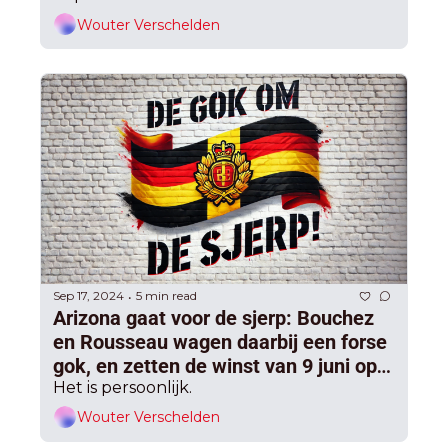
Wouter Verschelden
Sep 17, 2024
5 min read
•
Arizona gaat voor de sjerp: Bouchez 
en Rousseau wagen daarbij een forse 
gok, en zetten de winst van 9 juni op 
het spel voor Bergen en Sint-Niklaas
Het is persoonlijk.
Wouter Verschelden