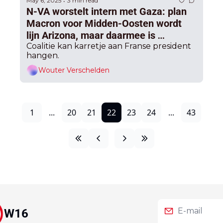
May 6, 2025
3 min read
•
N-VA worstelt intern met Gaza: plan 
Macron voor Midden-Oosten wordt 
lijn Arizona, maar daarmee is 
erkenning Palestina wel nog geen feit
Coalitie kan karretje aan Franse president 
hangen.
Wouter Verschelden
1
...
20
21
22
23
24
...
43
W16