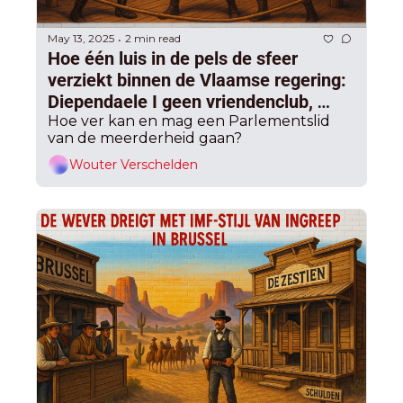
May 13, 2025
2 min read
•
Hoe één luis in de pels de sfeer 
verziekt binnen de Vlaamse regering: 
Diependaele I geen vriendenclub, 
spanning over komende begroting
Hoe ver kan en mag een Parlementslid 
van de meerderheid gaan?
Wouter Verschelden