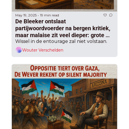
May 19, 2025
19 min read
•
De Bleeker ontslaat 
partijwoordvoerder na bergen kritiek, 
maar malaise zit veel dieper: grote 
opstand dreigt als Open Vld-voorzitter 
Wissel in de entourage zal niet volstaan.
niet vertrekt
Wouter Verschelden