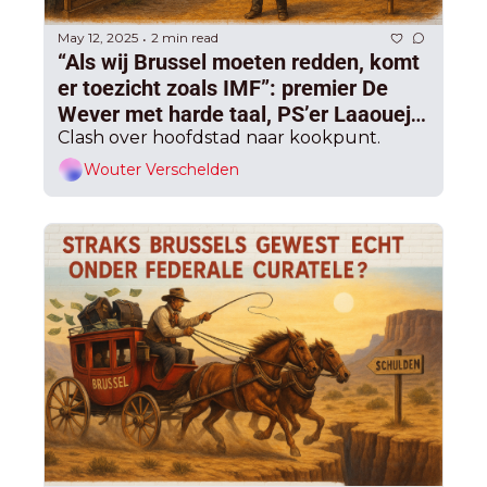
May 12, 2025
2 min read
•
“Als wij Brussel moeten redden, komt 
er toezicht zoals IMF”: premier De 
Wever met harde taal, PS’er Laaouej 
reageert woest, wil coalitie met PVDA 
Clash over hoofdstad naar kookpunt.
en Ecolo
Wouter Verschelden