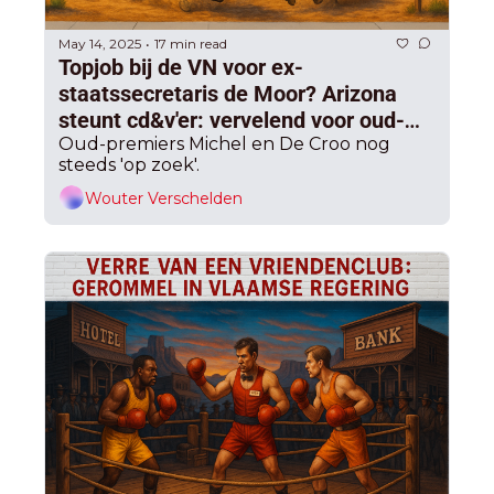
May 14, 2025
17 min read
•
Topjob bij de VN voor ex-
staatssecretaris de Moor? Arizona 
steunt cd&v'er: vervelend voor oud-
premier De Croo
Oud-premiers Michel en De Croo nog 
steeds 'op zoek'.
Wouter Verschelden