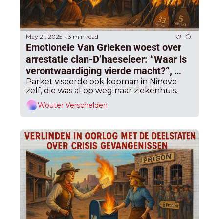
May 21, 2025
3 min read
•
Emotionele Van Grieken woest over 
arrestatie clan-D’haeseleer: “Waar is 
verontwaardiging vierde macht?”, 
maar Belang zit wel met Ninove in de 
Parket viseerde ook kopman in Ninove 
zelf, die was al op weg naar ziekenhuis.
maag
Wouter Verschelden