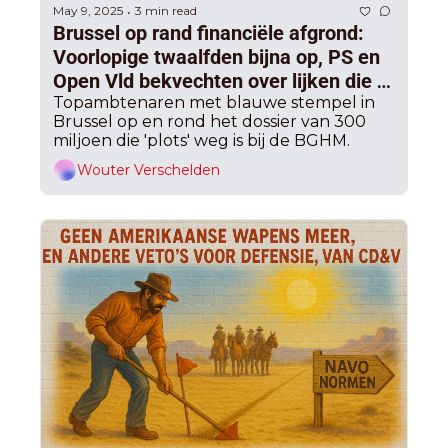
May 9, 2025
3 min read
•
Brussel op rand financiële afgrond: 
Voorlopige twaalfden bijna op, PS en 
Open Vld bekvechten over lijken die 
uit kast vallen
Topambtenaren met blauwe stempel in 
Brussel op en rond het dossier van 300 
miljoen die 'plots' weg is bij de BGHM.
Wouter Verschelden