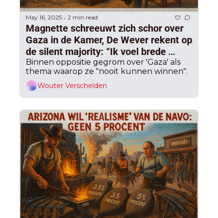
May 16, 2025
2 min read
•
Magnette schreeuwt zich schor over 
Gaza in de Kamer, De Wever rekent op 
de silent majority: “Ik voel brede 
steun bij de bevolking”
Binnen oppositie gegrom over 'Gaza' als 
thema waarop ze "nooit kunnen winnen".
Wouter Verschelden