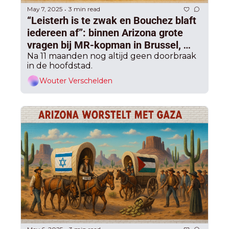
May 7, 2025
3 min read
•
“Leisterh is te zwak en Bouchez blaft 
iedereen af”: binnen Arizona grote 
vragen bij MR-kopman in Brussel, 
waardoor er nog steeds geen coalitie 
Na 11 maanden nog altijd geen doorbraak 
in de hoofdstad.
is
Wouter Verschelden