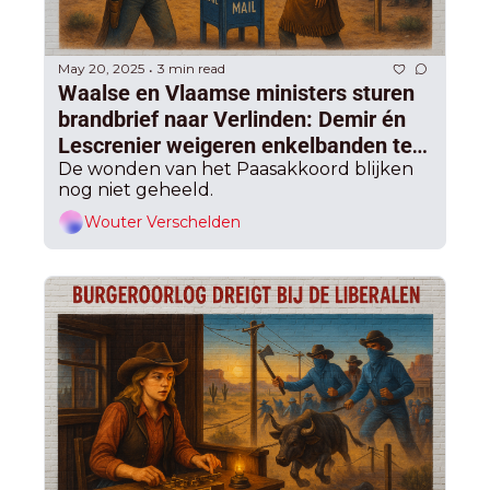
May 20, 2025
3 min read
•
Waalse en Vlaamse ministers sturen 
brandbrief naar Verlinden: Demir én 
Lescrenier weigeren enkelbanden te 
betalen, “letterlijk in het 
De wonden van het Paasakkoord blijken 
nog niet geheeld.
Paasakkoord”
Wouter Verschelden