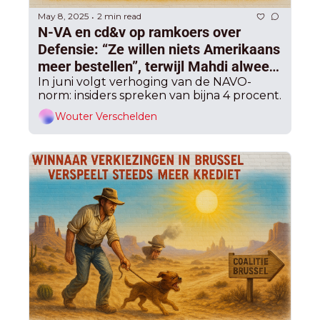
May 8, 2025
2 min read
•
N-VA en cd&v op ramkoers over 
Defensie: “Ze willen niets Amerikaans 
meer bestellen”, terwijl Mahdi alweer 
rode lijn trekt over 2 procent
In juni volgt verhoging van de NAVO-
norm: insiders spreken van bijna 4 procent.
Wouter Verschelden