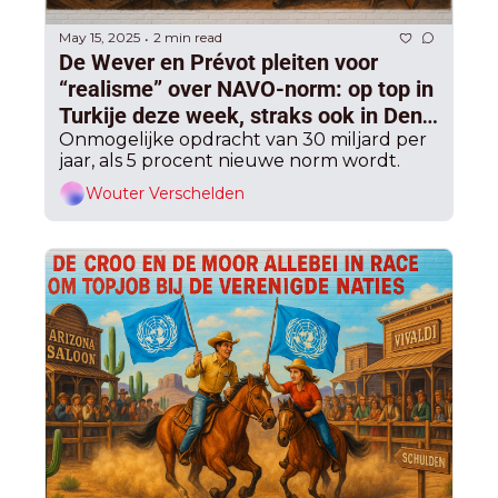
May 15, 2025
2 min read
•
De Wever en Prévot pleiten voor 
“realisme” over NAVO-norm: op top in 
Turkije deze week, straks ook in Den 
Haag, “5 procent is niet haalbaar”
Onmogelijke opdracht van 30 miljard per 
jaar, als 5 procent nieuwe norm wordt.
Wouter Verschelden