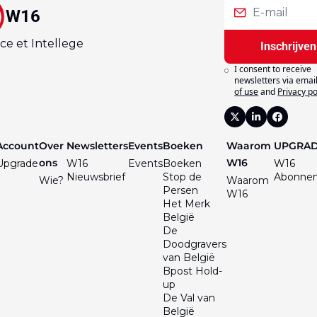
W16
ce et Intellege
Inschrijven
I consent to receive 
newsletters via email
of use
and
Privacy po
Account
Over 
Newsletters
Events
Boeken
Waarom 
UPGRA
ons
W16
Upgrade
W16 
Events
Boeken
W16 
Nieuwsbrief
Stop de 
Abonne
Wie?
Waarom 
Persen
W16
Het Merk 
België
De 
Doodgravers 
van België
Bpost Hold-
up
De Val van 
België