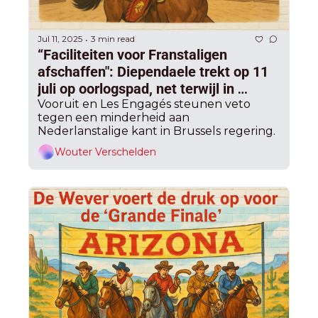
Jul 11, 2025
3 min read
•
“Faciliteiten voor Franstaligen 
afschaffen": Diependaele trekt op 11 
juli op oorlogspad, net terwijl in 
Brussel PS en MR opnieuw 
Vooruit en Les Engagés steunen veto 
tegen een minderheid aan 
toenadering zoeken
Nederlanstalige kant in Brussels regering.
Wouter Verschelden