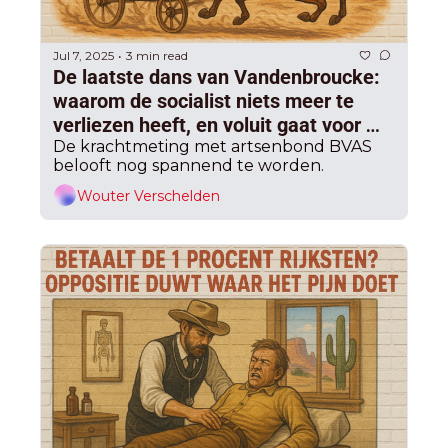
Jul 7, 2025
3 min read
•
De laatste dans van Vandenbroucke: 
waarom de socialist niets meer te 
verliezen heeft, en voluit gaat voor 
zijn eigen hervormingsagenda in 
De krachtmeting met artsenbond BVAS 
belooft nog spannend te worden.
Arizona
Wouter Verschelden