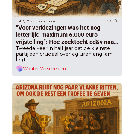
Jul 2, 2025
3 min read
•
“Voor verkiezingen was het nog 
letterlijk: maximum 6.000 euro 
vrijstelling”: Hoe zoektocht cd&v naar 
scherp profiel Arizona de kast opjaagt
Tweede keer in half jaar dat de kleinste 
partij een cruciaal overleg urenlang lam 
legt.
Wouter Verschelden