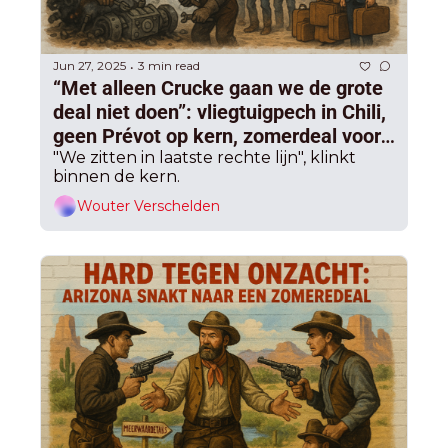
Jun 27, 2025
3 min read
•
“Met alleen Crucke gaan we de grote 
deal niet doen”: vliegtuigpech in Chili, 
geen Prévot op kern, zomerdeal voor 
meerwaardebelasting moet wachten
"We zitten in laatste rechte lijn", klinkt 
binnen de kern. 
Wouter Verschelden