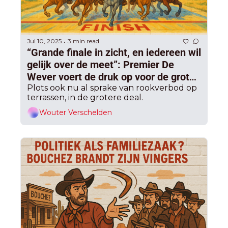
Jul 10, 2025
3 min read
•
“Grande finale in zicht, en iedereen wil 
gelijk over de meet”: Premier De 
Wever voert de druk op voor de grote 
zomerdeal, volgende week pas de 
Plots ook nu al sprake van rookverbod op 
terrassen, in de grotere deal. 
piek
Wouter Verschelden