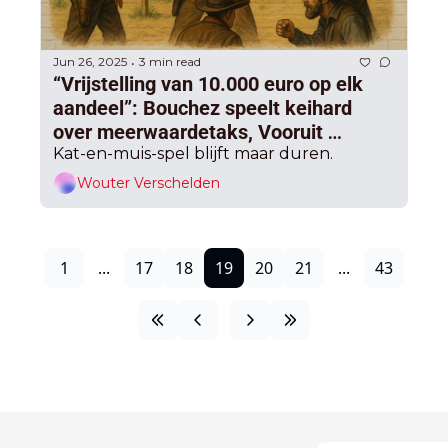
Jun 26, 2025
3 min read
•
“Vrijstelling van 10.000 euro op elk 
aandeel”: Bouchez speelt keihard 
over meerwaardetaks, Vooruit 
waarschuwt: “te lang rekken leidt tot 
Kat-en-muis-spel blijft maar duren.
accidenten”
Wouter Verschelden
1
...
17
18
19
20
21
...
43