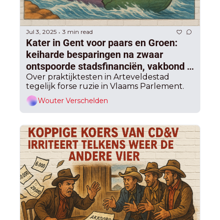
Jul 3, 2025
3 min read
•
Kater in Gent voor paars en Groen: 
keiharde besparingen na zwaar 
ontspoorde stadsfinanciën, vakbond 
spreekt van "slechte huisvader"
Over praktijktesten in Arteveldestad 
tegelijk forse ruzie in Vlaams Parlement.
Wouter Verschelden