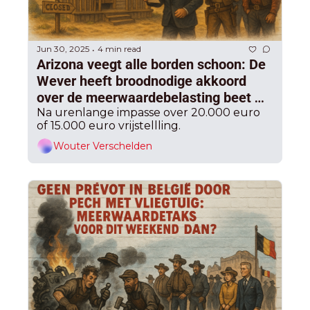
Jun 30, 2025
4 min read
•
Arizona veegt alle borden schoon: De 
Wever heeft broodnodige akkoord 
over de meerwaardebelasting beet 
voor de zomer, na lange nacht in de 
Na urenlange impasse over 20.000 euro 
of 15.000 euro vrijstellling.
Zestien
Wouter Verschelden