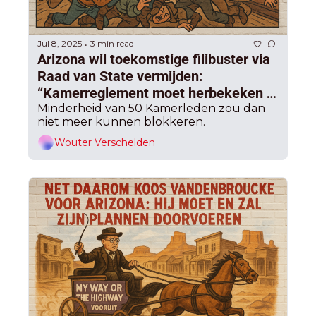
Jul 8, 2025
3 min read
•
Arizona wil toekomstige filibuster via 
Raad van State vermijden: 
“Kamerreglement moet herbekeken 
worden”.
Minderheid van 50 Kamerleden zou dan 
niet meer kunnen blokkeren.
Wouter Verschelden