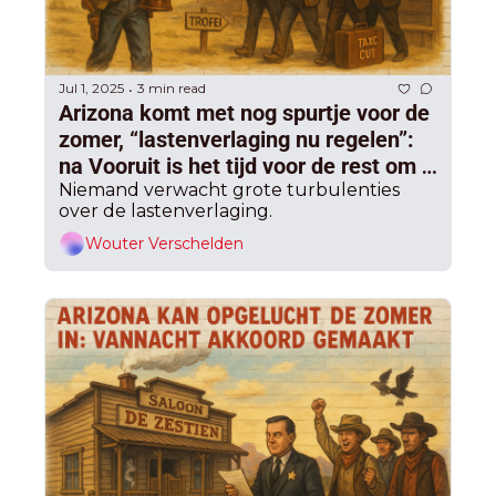
Jul 1, 2025
3 min read
•
Arizona komt met nog spurtje voor de 
zomer, “lastenverlaging nu regelen”: 
na Vooruit is het tijd voor de rest om 
ook nog trofee te pakken
Niemand verwacht grote turbulenties 
over de lastenverlaging.
Wouter Verschelden