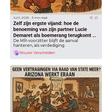
Jul 9, 2025
3 min read
•
Zelf zijn ergste vijand: hoe de 
benoeming van zijn partner Lucie 
Demaret als boemerang terugkomt 
voor Georges-Louis Bouchez
De MR-voorzitter blijft de aanval 
hanteren, als verdediging.
Wouter Verschelden