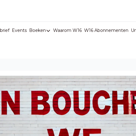
rief
Events
Boeken
Waarom W16
W16 Abonnementen
U
Boeken
De Val van België
Boeken
Stop de Persen
Het Merk België
De Doodgravers van België
Bpost Hold-up