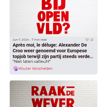
Jun 7, 2024
7 min read
•
Après moi, le déluge: Alexander De 
Croo weer genoemd voor Europese 
topjob terwijl zijn partij steeds verder 
wegzakt, en een complete implosie 
"Niet laten valleuh!"
dreigt
Wouter Verschelden