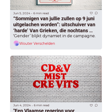
Jun 5, 2024
6 min read
•
“Sommigen van jullie zullen op 9 juni 
uitgelachen worden”: uitschuiver van 
‘harde’ Van Grieken, die nochtans 
zichzelf waarschuwde voor overmoed
'Gender’ blijkt dynamiet in de campagne.
Wouter Verschelden
Jun 4, 2024
6 min read
•
"Een Vlaamse regering voor 