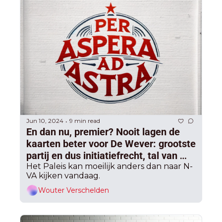
Jun 10, 2024
9 min read
•
En dan nu, premier? Nooit lagen de 
kaarten beter voor De Wever: grootste 
partij en dus initiatiefrecht, tal van 
coalities mogelijk, wel geen 
Het Paleis kan moeilijk anders dan naar N-
VA kijken vandaag.
meerderheid met Vlaams Belang
Wouter Verschelden