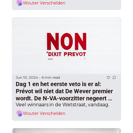
Wouter Verschelden
Jun 10, 2024
6 min read
•
Dag 1 en het eerste veto is er al: 
Prévot wil niet dat De Wever premier 
wordt. De N-VA-voorzitter negeert 
het, hij moet nu op de koffie bij de 
Veel winnaars in de Wetstraat, vandaag.
koning.
Wouter Verschelden