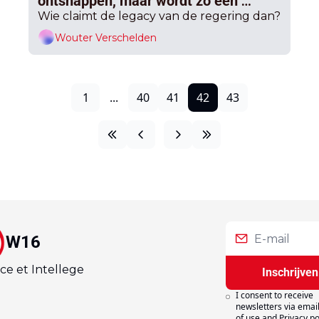
ontsnappen, maar wordt zo een 
makkelijke prooi, terwijl de eigen 
Wie claimt de legacy van de regering dan?
achterban gromt: "Een 
Wouter Verschelden
wanhoopspoging"
1
...
40
41
42
43
W16
ce et Intellege
Inschrijven
I consent to receive 
newsletters via email
of use
and
Privacy po