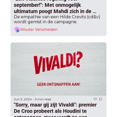
september!": Met onmogelijk 
ultimatum poogt Mahdi zich in de 
match te knokken, interne frustratie 
De empathie van een Hilde Crevits (cd&v) 
wordt gemist in de campagne.
bij CD&V over “alles op de voorzitter” 
neemt toe
Wouter Verschelden
Jun 3, 2024
5 min read
•
"Sorry, maar gij zijt Vivaldi": premier 
De Croo probeert als Houdini te 