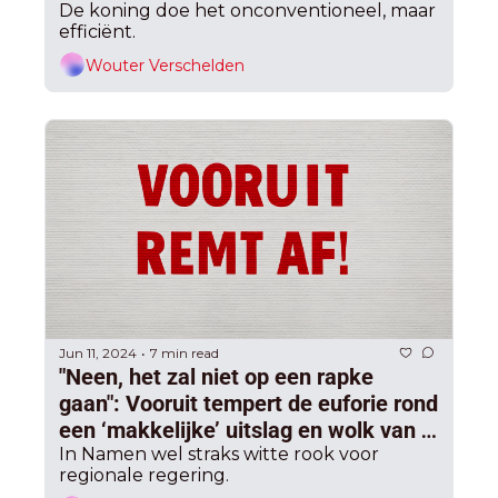
doet deur ook niet dicht, Rousseau 
De koning doe het onconventioneel, maar 
efficiënt.
terug voorzitter
Wouter Verschelden
Jun 11, 2024
7 min read
•
"Neen, het zal niet op een rapke 
gaan": Vooruit tempert de euforie rond 
een ‘makkelijke’ uitslag en wolk van 
optimisme rond snelle 
In Namen wel straks witte rook voor 
regionale regering.
regeringsvorming