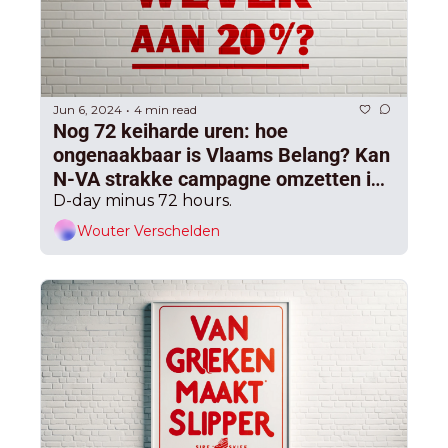
Jun 6, 2024
4 min read
•
Nog 72 keiharde uren: hoe 
ongenaakbaar is Vlaams Belang? Kan 
N-VA strakke campagne omzetten in 
meer dan 20%? Krijgt Open Vld nog 
D-day minus 72 hours.
iets klaar? En raakt cd&v voorbij 
Wouter Verschelden
Vooruit?