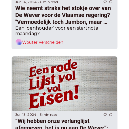
Jun 14, 2024
6 min read
•
Wie neemt straks het stokje over van 
De Wever voor de Vlaamse regering? 
"Vermoedelijk toch Jambon, maar 
‘zonder garanties’", verwachten ook 
Een 'penhouder' voor een startnota 
maandag?
de andere partijen
Wouter Verschelden
Jun 13, 2024
5 min read
•
“Wij hebben onze verlanglijst 
afgegeven, het is nu aan De Wever”: 